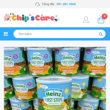
Tổng đài :
091.281.3960
0