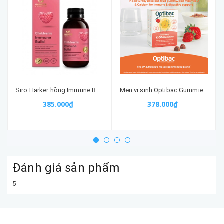
Siro Harker hồng Immune Build - tăng đề kháng + ăn ngon (150ml) cho bé từ sơ sinh
Men vi sinh Optibac Gummies cho bé từ 3 tuổi trở lên
385.000₫
378.000₫
Đánh giá sản phẩm
5