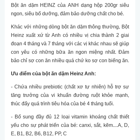
Bột ăn dặm HEINZ của ANH dạng hộp 200gr siêu
ngon, siêu bổ dưỡng, đảm bảo dưỡng chất cho bé.
Khác với những dòng bột ăn dặm thông thường, Bột
Heinz xuất xứ từ Anh có nhiều vị chia thành 2 giai
đoạn 4 tháng và 7 tháng với các vị khác nhau sẽ giúp
con yêu có những bữa ăn ngon miệng nhất. Đảm
bảo chỉ sợ con ăn nhiều quá chứ ko sợ con biếng ăn.
Ưu điểm của bột ăn dặm Heinz Anh:
- Chứa nhiều prebiotic (chất xơ tự nhiên) hỗ trợ sự
tăng trưởng của vi khuẩn đường ruột khỏe mạnh,
thúc đẩy quá trình tiêu hóa của bé 4 tháng tuổi.
- Bổ sung đầy đủ 12 loại vitamin khoáng chất thiết
yếu cho sự phát triển của bé: canxi, sắt, kẽm....А, D,
Е, В1, В2, В6, В12, РР, С