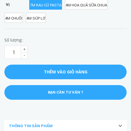
Vị
7M RAU CỦ PASTA
4M HOA QUẢ SỮA CHUA
4M CHUỐI
4M SÚP LƠ
Số lượng:
+
-
THÊM VÀO GIỎ HÀNG
BẠN CẦN TƯ VẤN ?
THÔNG TIN SẢN PHẨM