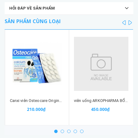
HỎI ĐÁP VỀ SẢN PHẨM
SẢN PHẨM CÙNG LOẠI
prev
ne
Canxi viên Osteocare Original (30 viên) - Hỗ trợ xương khớp
viên uống ARKOPHARMA BỔ NÃO GINKGO 150 VIÊN nhập khẩu chính hãng
210.000₫
450.000₫