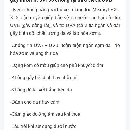
gây nhờn rít SPF50 chống lại tia UVA và UVB.
- Kem chống nắng Vichy với màng lọc Mexoryl SX -
XL® độc quyền giúp bảo vệ da trước tác hại của tia
UVB (gây bỏng rát), và tia UVA (cả 2 tia ngắn và dài
gây biến đổi chất lượng da và lão hóa sớm).
-Chống tia UVA + UVB toàn diện ngăn sạm da, lão
hóa sớm và ung thư da
-Dạng kem có màu giúp che phủ khuyết điểm
-Không gây bết dính hay nhờn rít
-Không để lại vệt trắng trên da
-Dành cho da nhạy cảm
-Cảm giác dưỡng ẩm sau khi thoa
-Lâu trôi khi sử dụng dưới nước