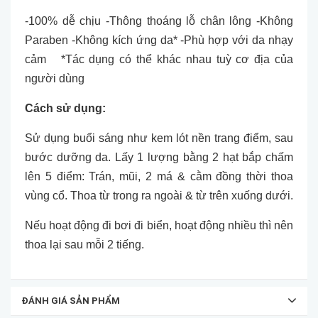
-100% dễ chịu -Thông thoáng lỗ chân lông -Không
Paraben -Không kích ứng da* -Phù hợp với da nhạy
cảm *Tác dụng có thể khác nhau tuỳ cơ địa của
người dùng
Cách sử dụng:
Sử dụng buổi sáng như kem lót nền trang điểm, sau
bước dưỡng da. Lấy 1 lượng bằng 2 hạt bắp chấm
lên 5 điểm: Trán, mũi, 2 má & cằm đồng thời thoa
vùng cổ. Thoa từ trong ra ngoài & từ trên xuống dưới.
Nếu hoạt động đi bơi đi biển, hoạt động nhiều thì nên
thoa lại sau mỗi 2 tiếng.
ĐÁNH GIÁ SẢN PHẨM