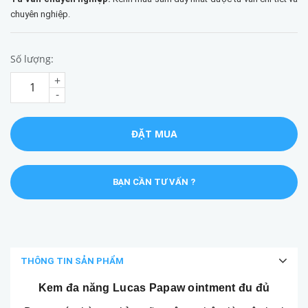
chuyên nghiệp.
Số lượng:
+
-
ĐẶT MUA
BẠN CẦN TƯ VẤN ?
THÔNG TIN SẢN PHẨM
Kem đa năng Lucas Papaw ointment đu đủ