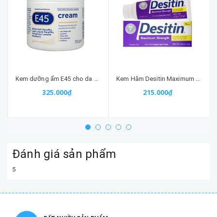
Kem dưỡng ẩm E45 cho da khô, chàm, enzema 350G
Kem Hăm Desitin Maximum Strength (tím) Cho Bé Của Mỹ
325.000₫
215.000₫
Đánh giá sản phẩm
5