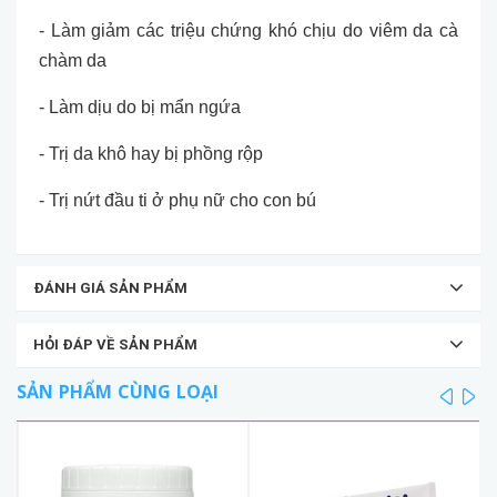
- Làm giảm các triệu chứng khó chịu do viêm da cà
chàm da
- Làm dịu do bị mẩn ngứa
- Trị da khô hay bị phồng rộp
- Trị nứt đầu ti ở phụ nữ cho con bú
ĐÁNH GIÁ SẢN PHẨM
HỎI ĐÁP VỀ SẢN PHẨM
SẢN PHẨM CÙNG LOẠI
prev
ne