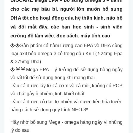
BIOCARE Mega EPA – bổ sung Omega 3 – dành
cho các mẹ bầu bì, người lớn muốn bổ sung
DHA tốt cho hoạt động của hệ thần kinh, não bộ
và đôi mắt đây, các bạn học sinh - sinh viên
cường độ làm việc, đọc sách, máy tính cao
🌟🌟Sản phẩm có hàm lượng cao EPA và DHA cùng
loại axit béo omega 3 có trong dầu Krill ( 524mg Epa
& 375mg Dha)
🌟🌟🌟Mega EPA - lý tưởng để sử dụng hàng ngày
và rất tốt để sử dụng trong khi mang thai.
Dầu cá được lấy từ cá cơm và cá mòi, không có PCB
và chất gây ô nhiễm, tinh khiết nhất.
Dầu cá được cô đặc tự nhiên và được tiêu hóa trước
bằng cách sử dụng quy trình NEO-3ª
Hãy nhớ bổ sung Mega - omega hàng ngày vì những
lý do sau: