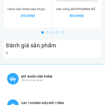
Canxi viên Osteocare Original (30 viên) - Hỗ trợ xương khớp
viên uống ARKOPHARMA BỔ NÃO GINKGO 150 VIÊN nhập khẩu chính hãng
210.000₫
450.000₫
Đánh giá sản phẩm
5
RẤT NHIỀU SẢN PHẨM
Tốt cho mẹ và bé
CÁC THƯƠNG HIỆU NỔI TIẾNG