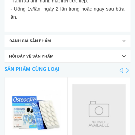
Tránh xa ánh nắng mặt trời trực tiếp.
- Uống 1v/lần, ngày 2 lần trong hoặc ngay sau bữa
ăn.
ĐÁNH GIÁ SẢN PHẨM
HỎI ĐÁP VỀ SẢN PHẨM
SẢN PHẨM CÙNG LOẠI
prev
ne