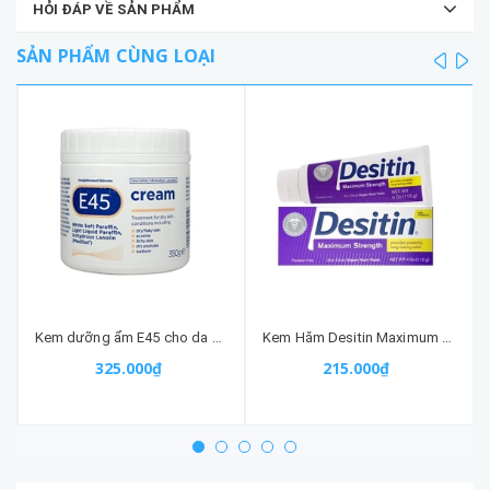
HỎI ĐÁP VỀ SẢN PHẨM
SẢN PHẨM CÙNG LOẠI
prev
ne
Kem dưỡng ẩm E45 cho da khô, chàm, enzema 350G
Kem Hăm Desitin Maximum Strength (tím) Cho Bé Của Mỹ
325.000₫
215.000₫