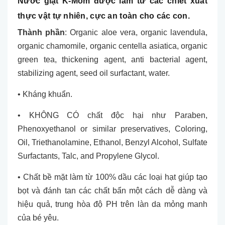
Nước giặt K-Mom được làm từ các chiết xuất
thực vật tự nhiên, cực an toàn cho các con.
Thành phần
: Organic aloe vera, organic lavendula,
organic chamomile, organic centella asiatica, organic
green tea, thickening agent, anti bacterial agent,
stabilizing agent, seed oil surfactant, water.
• Kháng khuẩn.
• KHÔNG CÓ chất độc hại như Paraben,
Phenoxyethanol or similar preservatives, Coloring,
Oil, Triethanolamine, Ethanol, Benzyl Alcohol, Sulfate
Surfactants, Talc, and Propylene Glycol.
• Chất bề mặt làm từ 100% dầu các loại hạt giúp tạo
bọt và đánh tan các chất bẩn một cách dễ dàng và
hiệu quả, trung hòa độ PH trên làn da mỏng manh
của bé yêu.