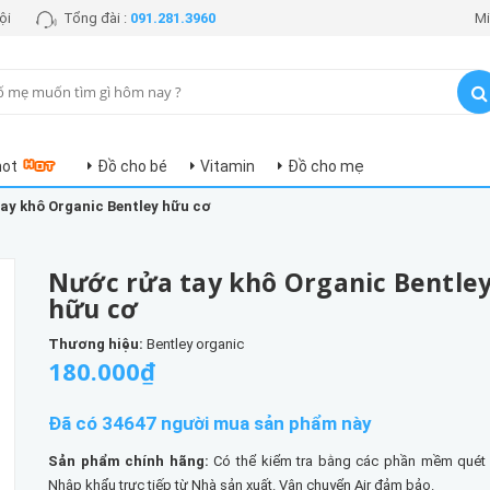
ội
Tổng đài :
091.281.3960
Mi
hot
Đồ cho bé
Vitamin
Đồ cho mẹ
ay khô Organic Bentley hữu cơ
Nước rửa tay khô Organic Bentle
hữu cơ
Thương hiệu:
Bentley organic
180.000₫
Đã có 34647 người mua sản phẩm này
Sản phẩm chính hãng:
Có thể kiểm tra bằng các phần mềm quét
Nhập khẩu trực tiếp từ Nhà sản xuất. Vận chuyển Air đảm bảo.