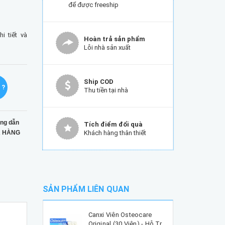
để được freeship
 tiết và
Hoàn trả sản phẩm
Lỗi nhà sản xuất
Ship COD
 ?
Thu tiền tại nhà
ng dẫn
Tích điểm đổi quà
 HÀNG
Khách hàng thân thiết
SẢN PHẨM LIÊN QUAN
Canxi Viên Osteocare
Original (30 Viên) - Hỗ Tr...