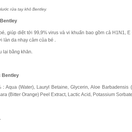
Nước rửa tay khô Bentley.
Bentley
, giúp diệt tới 99,9% virus và vi khuẩn bao gồm cả H1N1, E 
ới làn da nhạy cảm của bé .
u lại bằng khăn.
 Bentley
: Aqua (Water), Lauryl Betaine, Glycerin, Aloe Barbadensis 
ra (Bitter Orange) Peel Extract, Lactic Acid, Potassium Sorbate
.