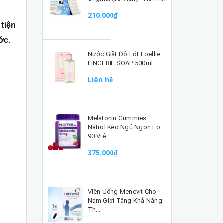
210.000₫
tiện
ớc.
Nước Giặt Đồ Lót Foellie
LINGERIE SOAP 500ml
Liên hệ
Melatonin Gummies
Natrol Kẹo Ngủ Ngon Lọ
90 Viê...
375.000₫
Viên Uống Menevit Cho
Nam Giới Tăng Khả Năng
Th...