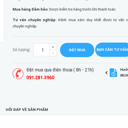
Mua hàng đảm bảo:
Được kiểm tra hàng trước khi thanh toán.
Tư vấn chuyên nghiệp:
Kênh mua sắm duy nhất được tư vấn chi
chuyên nghiệp.
+
Số lượng:
ĐẶT MUA
BẠN CẦN TƯ VẤN
-
Đặt mua qua điện thoại ( 8h - 21h)
Hướ
MUA
091.281.3960
HỎI ĐÁP VỀ SẢN PHẨM