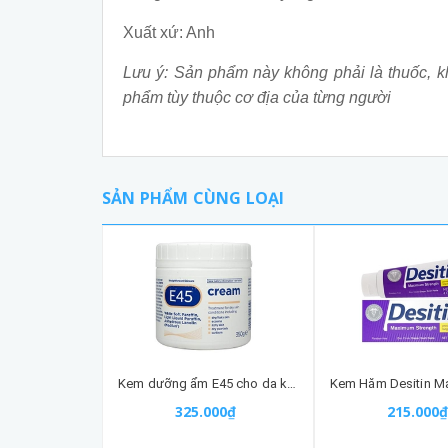
Xuất xứ: Anh
Lưu ý: Sản phẩm này không phải là thuốc, k
phẩm tùy thuộc cơ địa của từng người
SẢN PHẨM CÙNG LOẠI
Kem dưỡng ẩm E45 cho da khô, chàm, enzema 350G
325.000₫
215.000₫