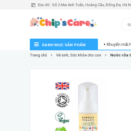
Địa chỉ : Số 2 Mai Anh Tuấn, Hoàng Cầu, Đống Đa, Hà N
Khuyến mãi 
DANH MỤC SẢN PHẨM
Trang chủ
Vệ sinh, Sức khỏe cho con
Nước rửa t