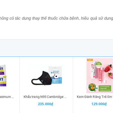
hông có tác dụng thay thế thuốc chữa bệnh, hiệu quả sử dụn
Kem Hăm Desitin Maximum Strength (tím) Cho Bé Của Mỹ
Khẩu trang N95 Cambridge Mask
235.000₫
129.000₫