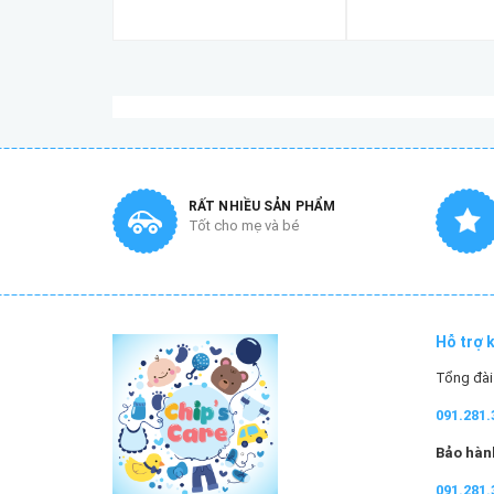
RẤT NHIỀU SẢN PHẨM
Tốt cho mẹ và bé
Hỗ trợ 
Tổng đài 
091.281.
Bảo hành
091.281.