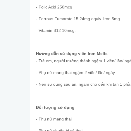
- Folic Acid 250mcg
- Ferrous Fumarate 15.24mg equiv. Iron 5mg
- Vitamin B12 10mcg.
Hướng dẫn sử dụng viên Iron Melts
- Trẻ em, người trưởng thành ngậm 1 viên/ lần/ ng
- Phụ nữ mang thai ngậm 2 viên/ lần/ ngày
- Nên sử dụng sau ăn, ngậm cho đến khi tan 1 phầ
Đối tượng sử dụng
- Phụ nữ mang thai
- Phụ nữ chuẩn bị có thai