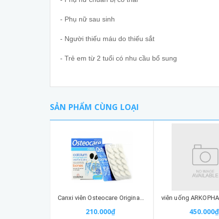
- Phụ nữ sau sinh
- Người thiếu máu do thiếu sắt
- Trẻ em từ 2 tuổi có nhu cầu bổ sung
SẢN PHẨM CÙNG LOẠI
Canxi viên Osteocare Original (30 viên) - Hỗ trợ xương khớp
210.000₫
450.000₫