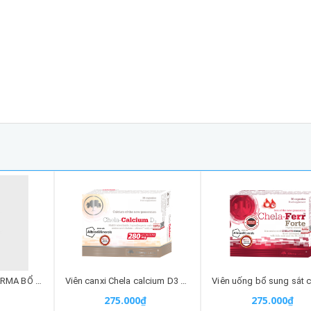
viên uống ARKOPHARMA BỔ NÃO GINKGO 150 VIÊN nhập khẩu chính hãng
Viên canxi Chela calcium D3 hữu cơ nhập khẩu chính hãng
275.000₫
275.000₫