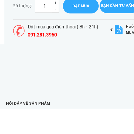
+
Số lượng:
ĐẶT MUA
BẠN CẦN TƯ VẤN
-
Đặt mua qua điện thoại ( 8h - 21h)
Hướ
MUA
091.281.3960
HỎI ĐÁP VỀ SẢN PHẨM