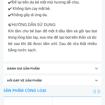
✔️Để lại trên da bé một mùi hương dễ chịu.
✔️ Không làm cay mắt bé.
✔️Không gây di ứng da.
🍃HƯỚNG DẪN SỬ DỤNG:
Khi tắm cho bé bạn đổ một ít dầu tắm và gội tạo bọt
trong lòng bàn tay, xoa nhẹ để tạo bọt trên thân và tóc
bé sau khi đã được tẩm ướt. Sau đó rửa thật nhiều
bằng nước sạch.
ĐÁNH GIÁ SẢN PHẨM
HỎI ĐÁP VỀ SẢN PHẨM
SẢN PHẨM CÙNG LOẠI
prev
ne