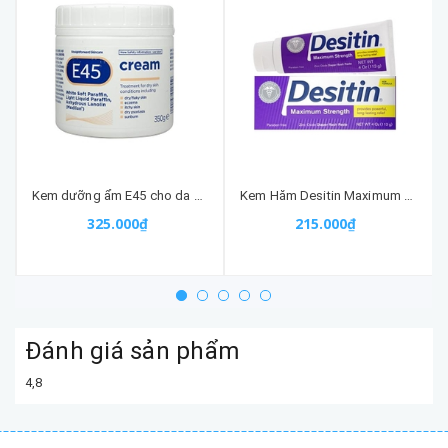
Kem dưỡng ẩm E45 cho da khô, chàm, enzema 350G
Kem Hăm Desitin Maximum Strength (tím) Cho Bé Của Mỹ
325.000₫
215.000₫
Đánh giá sản phẩm
4,8