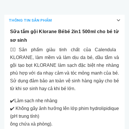
THÔNG TIN SẢN PHẨM
Sữa tắm gội Klorane Bébé 2in1 500ml cho bé từ
sơ sinh
👉🏼Sản phẩm giàu tinh chất của Calendula
KLORANE, làm mềm và làm dịu da bé, dầu tắm và
gội tạo bọt KLORANE làm sạch đặc biệt nhẹ nhàng
phù hợp với da nhạy cảm và tóc mỏng manh của bé.
Sử dụng đảm bảo an toàn vệ sinh hàng ngày cho bé
từ khi sơ sinh hay cả khi bé lớn.
✔️Làm sạch nhẹ nhàng
✔️ Không gây ảnh hưởng lên lớp phim hydrolipidique
(pH trung tính)
ông chứa xà phòng).