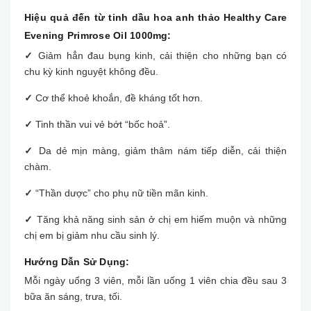
Hiệu quả đến từ tinh dầu hoa anh thảo Healthy Care
Evening Primrose Oil 1000mg:
✓
Giảm hẳn đau bụng kinh, cải thiện cho những bạn có
chu kỳ kinh nguyệt không đều.
✓
Cơ thể khoẻ khoắn, đề kháng tốt hơn.
✓
Tinh thần vui vẻ bớt “bốc hoả”.
✓
Da dẻ mịn màng, giảm thâm nám tiếp diễn, cải thiện
chàm.
✓
“Thần dược” cho phụ nữ tiền mãn kinh.
✓
Tăng khả năng sinh sản ở chị em hiếm muộn và những
chị em bị giảm nhu cầu sinh lý.
Hướng Dẫn Sử Dụng:
Mỗi ngày uống 3 viên, mỗi lần uống 1 viên chia đều sau 3
bữa ăn sáng, trưa, tối.