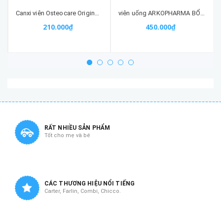
Canxi viên Osteocare Original (30 viên) - Hỗ trợ xương khớp
viên uống ARKOPHARMA BỔ NÃO GINKGO 150 VIÊN nhập khẩu chính hãng
210.000₫
450.000₫
RẤT NHIỀU SẢN PHẨM
Tốt cho mẹ và bé
CÁC THƯƠNG HIỆU NỔI TIẾNG
Carter, Farlin, Combi, Chicco.