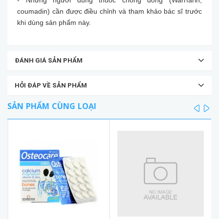
coumadin) cần được điều chỉnh và tham khảo bác sĩ trước
khi dùng sản phẩm này.
ĐÁNH GIÁ SẢN PHẨM
HỎI ĐÁP VỀ SẢN PHẨM
SẢN PHẨM CÙNG LOẠI
prev
ne