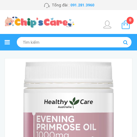
Tổng đài :
091.281.3960
0