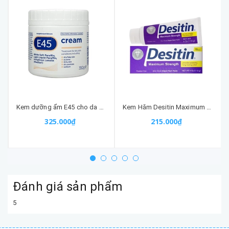
Kem dưỡng ẩm E45 cho da khô, chàm, enzema 350G
Kem Hăm Desitin Maximum Strength (tím) Cho Bé Của Mỹ
325.000₫
215.000₫
Đánh giá sản phẩm
5