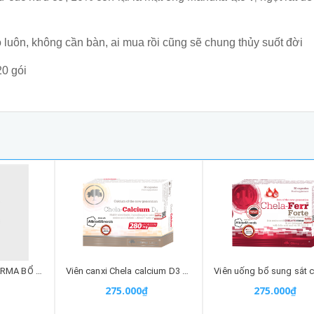
ộ luôn, không cần bàn, ai mua rồi cũng sẽ chung thủy suốt đời
20 gói
viên uống ARKOPHARMA BỔ NÃO GINKGO 150 VIÊN nhập khẩu chính hãng
Viên canxi Chela calcium D3 hữu cơ nhập khẩu chính hãng
275.000₫
275.000₫