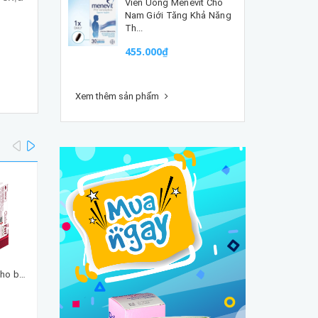
Viên Uống Menevit Cho
Nam Giới Tăng Khả Năng
Th...
455.000₫
Xem thêm sản phẩm
prev
next
Viên uống bổ sung sắt cho bà bầu Chela-Ferr Forte (30 viên) nhập khẩu chính hãng
Men vi sinh NeuBiotic Bifido & Fibre NEUBRIA Men Táo Bón dạng bột của Anh cho người từ 1 tuổi trở lên
425.000₫
425.000₫