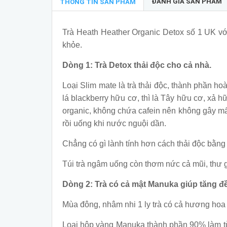
ĐÁNH GIÁ SẢN PHẨM
THÔNG TIN SẢN PHẨM
Trà Heath Heather Organic Detox số 1 UK với v
khỏe.
Dòng 1: Trà Detox thải độc cho cả nhà.
Loại Slim mate là trà thải độc, thành phần 
lá blackberry hữu cơ, thì là Tây hữu cơ, xả 
organic, không chứa cafein nên không gây mấ
rồi uống khi nước nguội dần.
Chẳng có gì lành tính hơn cách thải độc bằng 
Túi trà ngâm uống còn thơm nức cả mũi, thư 
Dòng 2: Trà có cả mật Manuka giúp tăng đ
Mùa đông, nhâm nhi 1 ly trà có cả hương hoa 
Loại hôp vàng Manuka thành phần 90% làm từ 