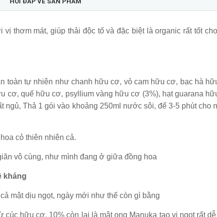
HỎI ĐÁP VỀ SẢN PHẨM
ị thơm mát, giúp thải độc tố và đặc biệt là organic rất tốt ch
hoàn toàn tự nhiên như chanh hữu cơ, vỏ cam hữu cơ, bạc hà hữ
hữu cơ, quế hữu cơ, psyllium vàng hữu cơ (3%), hạt guarana hữ
t ngủ, Thả 1 gói vào khoảng 250ml nước sôi, để 3-5 phút cho
hoa cỏ thiên nhiên cả.
giãn vô cùng, như mình đang ở giữa đồng hoa
ề kháng
cả mật dịu ngọt, ngày mới như thế còn gì bằng
cúc hữu cơ, 10% còn lại là mật ong Manuka tạo vị ngọt rất dễ