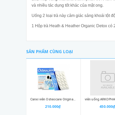
và nhiều tác dụng tốt khác của mật ong.
Uống 2 loại trà này cảm giác sảng khoái tột đ
1 Hộp trà Heath & Heather Organic Detox có 
SẢN PHẨM CÙNG LOẠI
Canxi viên Osteocare Original (30 viên) - Hỗ trợ xương khớp
210.000₫
450.000₫