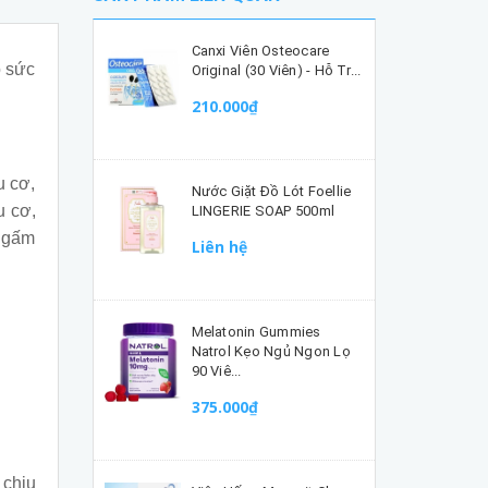
Canxi Viên Osteocare
o sức
Original (30 Viên) - Hỗ Tr...
210.000₫
u cơ,
Nước Giặt Đồ Lót Foellie
u cơ,
LINGERIE SOAP 500ml
 ngấm
Liên hệ
Melatonin Gummies
Natrol Kẹo Ngủ Ngon Lọ
90 Viê...
375.000₫
 chịu