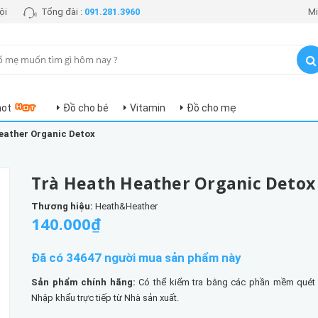
ội
Tổng đài :
091.281.3960
Mi
hot
Đồ cho bé
Vitamin
Đồ cho mẹ
eather Organic Detox
Trà Heath Heather Organic Detox
Thương hiệu:
Heath&Heather
140.000₫
Đã có 34647 người mua sản phẩm này
Sản phẩm chính hãng:
Có thể kiểm tra bằng các phần mềm quét
Nhập khẩu trực tiếp từ Nhà sản xuất.