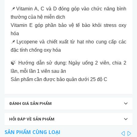
📌Vitamin A, C và D đóng góp vào chức năng bình
thường của hệ miễn dịch
Vitamin E góp phần bảo vệ tế bào khỏi stress oxy
hóa
📌Lycopene và chiết xuất từ hạt nho cung cấp các
đặc tính chống oxy hóa
🍃 Hướng dẫn sử dụng: Ngày uống 2 viên, chia 2
lần, mỗi lần 1 viên sau ăn
Sản phẩm cần được bảo quản dưới 25 độ C
ĐÁNH GIÁ SẢN PHẨM
HỎI ĐÁP VỀ SẢN PHẨM
SẢN PHẨM CÙNG LOẠI
prev
ne