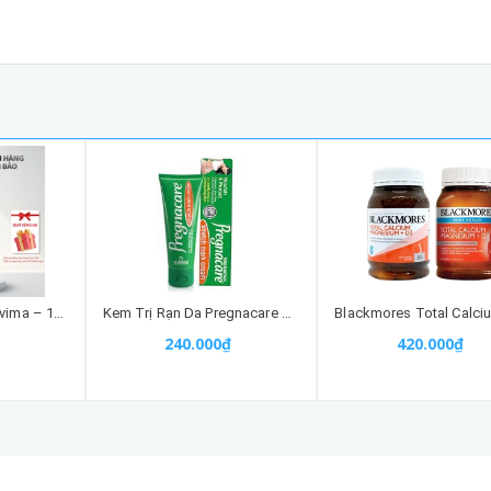
Gel rửa phụ khoa Lavima – 100% thảo dược Châu Âu (88G)
Kem Trị Rạn Da Pregnacare Stretch Mark Cho mẹ Bầu và sau sinh ngừa sẹo 100ml
240.000₫
420.000₫