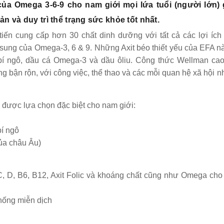
ủa Omega 3-6-9 cho nam giới mọi lứa tuổi (người lớn) 
n và duy trì thể trạng sức khỏe tốt nhất.
iến cung cấp hơn 30 chất dinh dưỡng với tất cả các lợi ích
sung của Omega-3, 6 & 9. Những Axit béo thiết yếu của EFA n
bí ngô, dầu cá Omega-3 và dầu ôliu. Công thức Wellman ca
g bận rộn, với công việc, thể thao và các mỗi quan hệ xã hội 
u được lựa chọn đặc biệt cho nam giới:
bí ngô
của châu Âu)
 C, D, B6, B12, Axit Folic và khoáng chất cũng như Omega ch
hống miễn dịch