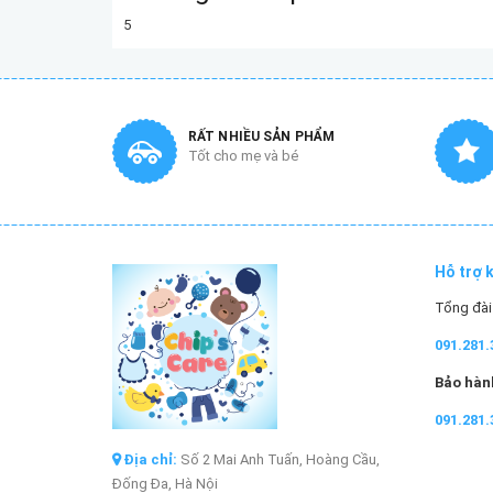
5
RẤT NHIỀU SẢN PHẨM
Tốt cho mẹ và bé
Hỗ trợ 
Tổng đài 
091.281.
Bảo hành
091.281.
Địa chỉ:
Số 2 Mai Anh Tuấn, Hoàng Cầu,
Đống Đa, Hà Nội