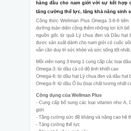
hàng đầu cho nam giới với sự kết hợp c
tăng cường thể lực, tăng khả năng sinh sả
Công thức Wellman Plus Omega 3-6-9 tiên t
dưỡng toàn diện cộng thêm những lợi ích bổ 
nguồn gốc từ quả Lý chua đen và Dầu hạt 
được sản xuất dành cho nam giới có cuộc sốn
vẫn cần duy trì sức khỏe và sức sống tốt nhất.
Mỗi viên nang 3 trong 1 cung cấp các loại dầ
Omega-3: từ dầu cá có độ tinh khiết cao
Omega-6: từ dầu hạt Lý chua đen và dầu hạt 
Omega-9: từ dầu Ô liu (loại chất lượng nhất 
Công dụng của Wellman Plus
- Cung cấp bổ sung các loại vitamin như A,
giới
- Tằng cường sức đề kháng và nâng cao hệ t
- Tăng cường thể lực