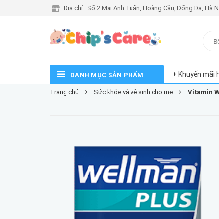
Địa chỉ : Số 2 Mai Anh Tuấn, Hoàng Cầu, Đống Đa, Hà N
Khuyến mãi 
DANH MỤC SẢN PHẨM
Trang chủ
Sức khỏe và vệ sinh cho mẹ
Vitamin W