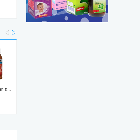
prev
next
Blackmores Total Calcium & Magnesium + D3 200 viên - bổ sung canxi
Kem dưỡng ẩm E45 cho da khô, chàm, enzema 350G
325.000₫
330.000₫