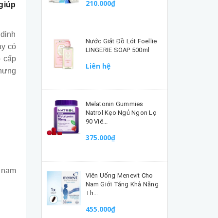
210.000₫
giúp
 dinh
Nước Giặt Đồ Lót Foellie
ày có
LINGERIE SOAP 500ml
o cấp
Liên hệ
nhưng
Melatonin Gummies
Natrol Kẹo Ngủ Ngon Lọ
90 Viê...
375.000₫
o nam
Viên Uống Menevit Cho
Nam Giới Tăng Khả Năng
Th...
455.000₫