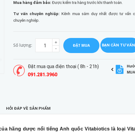
Mua hàng đảm bảo:
Được kiểm tra hàng trước khi thanh toán.
Tư vấn chuyên nghiệp:
Kênh mua sắm duy nhất được tư vấn chi
chuyên nghiệp.
+
Số lượng:
ĐẶT MUA
BẠN CẦN TƯ VẤN
-
Đặt mua qua điện thoại ( 8h - 21h)
Hướ
MUA
091.281.3960
HỎI ĐÁP VỀ SẢN PHẨM
a hãng dược nổi tiếng Anh quốc Vitabiotics là loại Vit