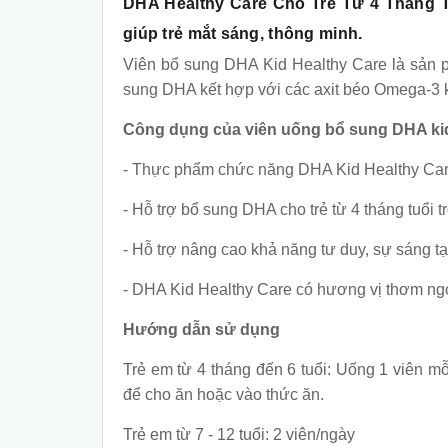
DHA Healthy Care Cho Trẻ Từ 4 Tháng T
giúp trẻ mắt sáng, thông minh.
Viên bổ sung DHA Kid Healthy Care là sản 
sung DHA kết hợp với các axit béo Omega-3 kh
Công dụng của viên uống bổ sung DHA kid
- Thực phẩm chức năng DHA Kid Healthy Care hỗ
- Hỗ trợ bổ sung DHA cho trẻ từ 4 tháng tuổi t
- Hỗ trợ nâng cao khả năng tư duy, sự sáng tạ
- DHA Kid Healthy Care có hương vị thơm ngo
Hướng dẫn sử dụng
Trẻ em từ 4 tháng đến 6 tuổi: Uống 1 viên m
để cho ăn hoặc vào thức ăn.
Trẻ em từ 7 - 12 tuổi: 2 viên/ngày