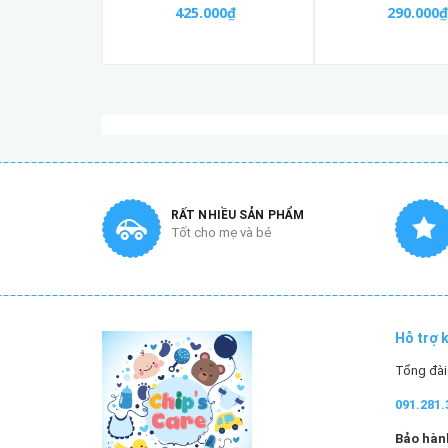
425.000₫
290.000₫
RẤT NHIỀU SẢN PHẨM
Tốt cho mẹ và bé
Hỗ trợ 
Tổng đài 
091.281.
Bảo hành