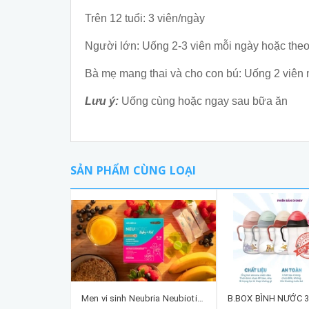
Trên 12 tuổi: 3 viên/ngày
Người lớn: Uống 2-3 viên mỗi ngày hoặc theo
Bà mẹ mang thai và cho con bú: Uống 2 viên 
Lưu ý:
Uống cùng hoặc ngay sau bữa ăn
SẢN PHẨM CÙNG LOẠI
Men vi sinh Neubria Neubiotic Baby & Kid cho bé 0-12 tuổi của Anh dạng bột