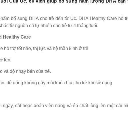
uổi Của Úc, 60 viên giúp bổ sung hàm lượng DHA cần t
phẩm bổ sung DHA cho trẻ đến từ Úc. DHA Healthy Care hỗ t
ác từ nguồn cá tự nhiên cho trẻ từ 4 tháng tuổi.
 Healthy Care
 trợ tốt não, thị lực và hệ thần kinh ở trẻ
rở lên
o và độ nhạy bén của trẻ.
n, dễ uống không gây mùi khó chịu cho trẻ khi sử dụng
ỗi ngày, cắt hoặc xoắn viên nang và ép chất lỏng lên một cái 