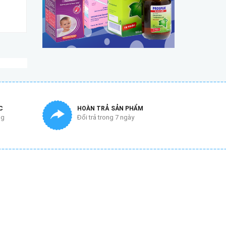
250.000₫
235.000₫
C
HOÀN TRẢ SẢN PHẨM
ng
Đổi trả trong 7 ngày