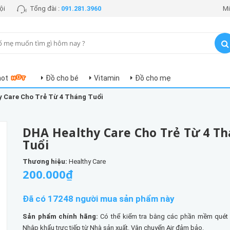
ội
Tổng đài :
091.281.3960
Mi
hot
Đồ cho bé
Vitamin
Đồ cho mẹ
 Care Cho Trẻ Từ 4 Tháng Tuổi
DHA Healthy Care Cho Trẻ Từ 4 T
Tuổi
Thương hiệu:
Healthy Care
200.000₫
Đã có 17248 người mua sản phẩm này
Sản phẩm chính hãng:
Có thể kiểm tra bằng các phần mềm quét
Nhập khẩu trực tiếp từ Nhà sản xuất. Vận chuyển Air đảm bảo.