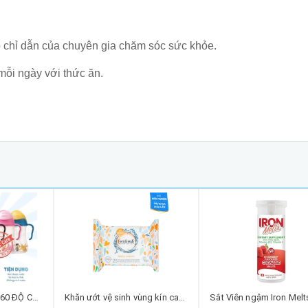
 chỉ dẫn của chuyên gia chăm sóc sức khỏe.
mỗi ngày với thức ăn.
B.BOX BÌNH NƯỚC 360 ĐỘ CHO BÉ TẬP UỐNG NƯỚC BBOX
Khăn ướt vệ sinh vùng kín cao cấp hằng ngày Femfresh Intimate Skincare Daily Wipes