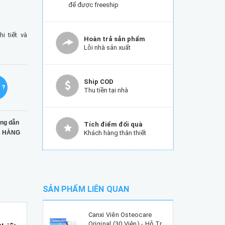
để được freeship
 tiết và
Hoàn trả sản phẩm
Lỗi nhà sản xuất
Ship COD
 ?
Thu tiền tại nhà
ng dẫn
Tích điểm đổi quà
 HÀNG
Khách hàng thân thiết
SẢN PHẨM LIÊN QUAN
Canxi Viên Osteocare
Original (30 Viên) - Hỗ Tr...