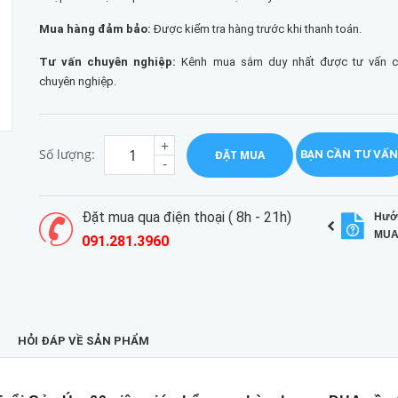
Mua hàng đảm bảo:
Được kiểm tra hàng trước khi thanh toán.
Tư vấn chuyên nghiệp:
Kênh mua sắm duy nhất được tư vấn chi
chuyên nghiệp.
+
Số lượng:
ĐẶT MUA
BẠN CẦN TƯ VẤN
-
Đặt mua qua điện thoại ( 8h - 21h)
Hướ
MUA
091.281.3960
HỎI ĐÁP VỀ SẢN PHẨM