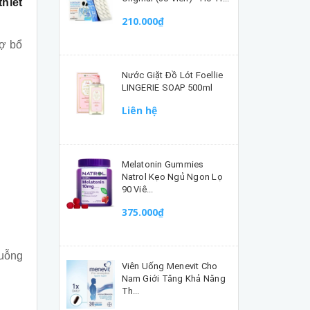
hiết
210.000₫
rợ bổ
Nước Giặt Đồ Lót Foellie
LINGERIE SOAP 500ml
Liên hệ
Melatonin Gummies
Natrol Kẹo Ngủ Ngon Lọ
90 Viê...
375.000₫
muỗng
Viên Uống Menevit Cho
Nam Giới Tăng Khả Năng
Th...