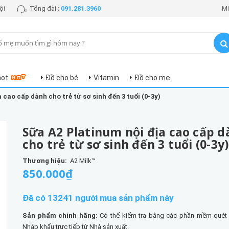
ội
Tổng đài :
091.281.3960
Mi
hot
Đồ cho bé
Vitamin
Đồ cho mẹ
a cao cấp dành cho trẻ từ sơ sinh đến 3 tuổi (0-3y)
Sữa A2 Platinum nội địa cao cấp 
cho trẻ từ sơ sinh đến 3 tuổi (0-3y)
Thương hiệu:
A2 Milk™
850.000₫
Đã có 13241 người mua sản phẩm này
Sản phẩm chính hãng:
Có thể kiểm tra bằng các phần mềm quét
Nhập khẩu trực tiếp từ Nhà sản xuất.