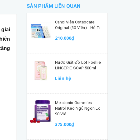
SẢN PHẨM LIÊN QUAN
Canxi Viên Osteocare
Original (30 Viên) - Hỗ Tr...
 giai
210.000₫
nhiên
 tăng
Nước Giặt Đồ Lót Foellie
LINGERIE SOAP 500ml
Liên hệ
Melatonin Gummies
Natrol Kẹo Ngủ Ngon Lọ
90 Viê...
375.000₫