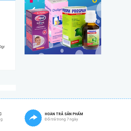
0gr
Sữa PediaSure Cho Trẻ từ 1-10 Tuổi Nội địa Úc
795.000₫
755.000₫
C
HOÀN TRẢ SẢN PHẨM
ng
Đổi trả trong 7 ngày