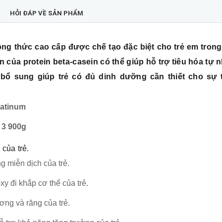
HỎI ĐÁP VỀ SẢN PHẨM
 công thức cao cấp được chế tạo đặc biệt cho trẻ em trong
iên của protein beta-casein có thể giúp hỗ trợ tiêu hóa tự 
 sung giúp trẻ có đủ dinh dưỡng cần thiết cho sự
latinum
 3 900g
 của trẻ.
g miễn dịch của trẻ.
xy đi khắp cơ thể của trẻ.
ơng và răng của trẻ.