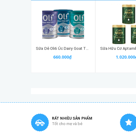
Sữa Dê Oli6 Úc Dairy Goat Toddler Formula
660.000₫
1.020.000
RẤT NHIỀU SẢN PHẨM
Tốt cho mẹ và bé