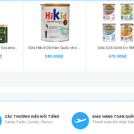
Sữa Hữu Cơ Aptamil Essensis Organic A2 Protein Milk
Sữa Hikid Dê Hàn Quốc cho bé 1-9 tuổi 700g
Sữa S26 Gold Úc 90
₫
580.000₫
470.000₫
CÁC THƯƠNG HIỆU NỔI TIẾNG
GIAO HÀNG TOÀN QUỐ
Carter, Farlin, Combi, Chicco.
Thanh toán khi nhận hà