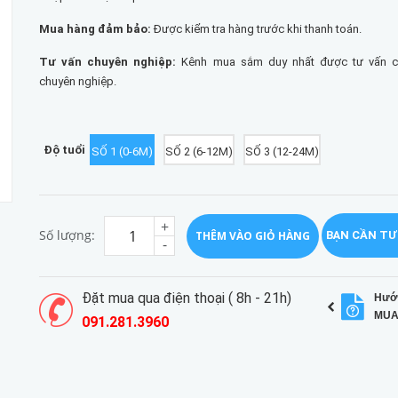
Mua hàng đảm bảo:
Được kiểm tra hàng trước khi thanh toán.
Tư vấn chuyên nghiệp:
Kênh mua sắm duy nhất được tư vấn chi
chuyên nghiệp.
Độ tuổi
SỐ 1 (0-6M)
SỐ 2 (6-12M)
SỐ 3 (12-24M)
+
Số lượng:
THÊM VÀO GIỎ HÀNG
BẠN CẦN TƯ
-
Đặt mua qua điện thoại ( 8h - 21h)
Hướ
MUA
091.281.3960