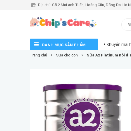
Địa chỉ : Số 2 Mai Anh Tuấn, Hoàng Cầu, Đống Đa, Hà N
Khuyến mãi 
DANH MỤC SẢN PHẨM
Trang chủ
Sữa cho con
Sữa A2 Platinum nội đị