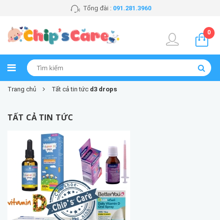
Tổng đài :
091.281.3960
0
Trang chủ
Tất cả tin tức
d3 drops
TẤT CẢ TIN TỨC