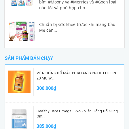
bỉm #Moony và #Merries và #Goon loại
nào tốt và phù hợp cho...
Chuẩn bị sức khỏe trước khi mang bầu -
Mẹ cần...
SẢN PHẨM BÁN CHẠY
VIÊN UỐNG BỔ MẮT PURITAN'S PRIDE LUTEIN
20 MG W...
300.000₫
Healthy Care Omega 3-6-9 - Viên Uống Bổ Sung
Om...
385.000₫