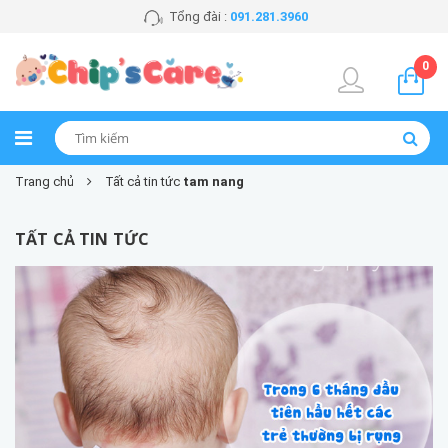
Tổng đài :
091.281.3960
0
Trang chủ
Tất cả tin tức
tam nang
TẤT CẢ TIN TỨC