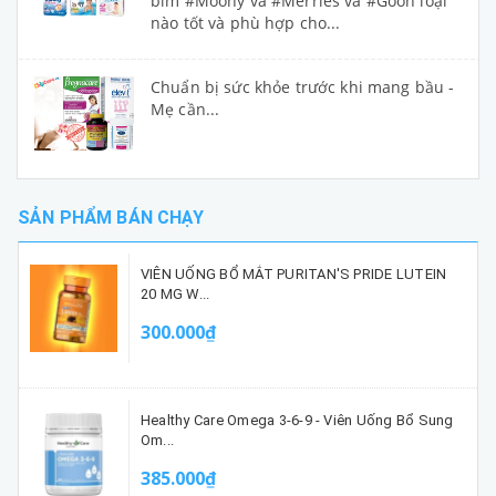
bỉm #Moony và #Merries và #Goon loại
nào tốt và phù hợp cho...
Chuẩn bị sức khỏe trước khi mang bầu -
Mẹ cần...
SẢN PHẨM BÁN CHẠY
VIÊN UỐNG BỔ MẮT PURITAN'S PRIDE LUTEIN
20 MG W...
300.000₫
Healthy Care Omega 3-6-9 - Viên Uống Bổ Sung
Om...
385.000₫